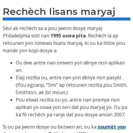
Rechèch lisans maryaj
Sèvi ak rechèch sa a pou jwenn dosye maryaj
Philadelphia soti nan
1995 oswa pita
. Rechèch la ap
retounen yon nimewo lisans maryaj, ki ou ka itilize pou
mande yon kopi dosye a.
Ou dwe antre nan omwen yon dènye non aplikan
an.
Elaji rezilta ou, antre nan yon dènye non pasyèl.
(Pou egzanp, “Smi” ap retounen rezilta pou Smith,
Smithton, ak lòt moun.)
Pou etwat rezilta ou yo, antre nan premye non
aplikan yo oswa yon seri dat pou maryaj yo. Ou pa
ka fè rechèch pa ranje dat pou dosye anvan 2007.
Si ou pa jwenn dosye ou bezwen an, ou ka
soumèt yon