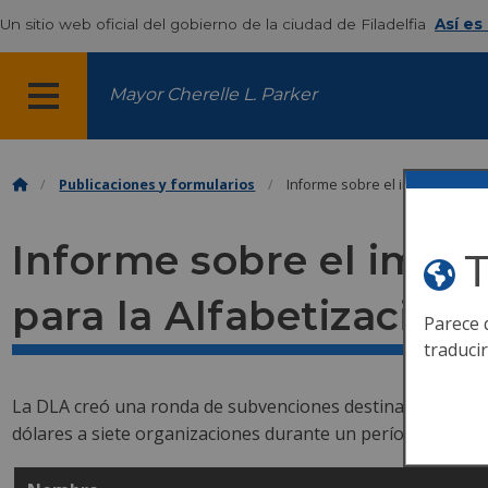
Un sitio web oficial del gobierno de la ciudad de Filadelfia
Así es
Mayor Cherelle L. Parker
MENÚ
Publicaciones y formularios
Informe sobre el impacto del ci
Informe sobre el impac
T
para la Alfabetización 
Parece 
traduci
La DLA creó una ronda de subvenciones destinada a apoyar 
dólares a siete organizaciones durante un período de dos 