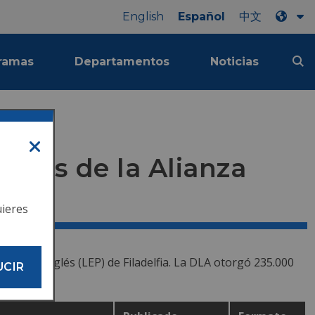
English
Español
中文
ramas
Departamentos
Noticias
iones de la Alianza
uieres
do del inglés (LEP) de Filadelfia. La DLA otorgó 235.000
UCIR
ones.