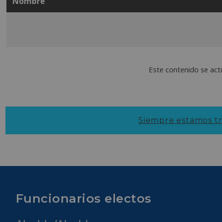
Nombre
Informe de la Alianza de
Alfabetización Digital_PDF 
Este contenido se actu
Siempre estamos tr
Funcionarios electos