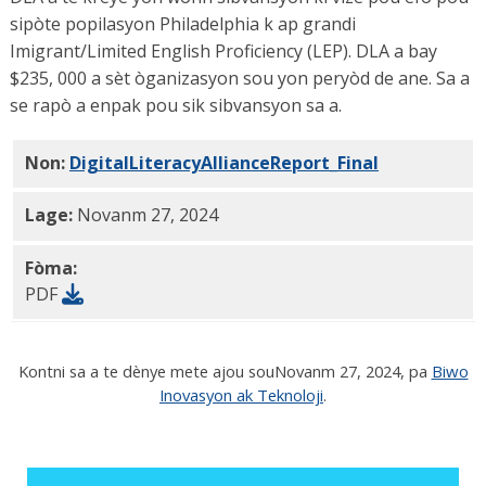
sipòte popilasyon Philadelphia k ap grandi
Imigrant/Limited English Proficiency (LEP). DLA a bay
$235, 000 a sèt òganizasyon sou yon peryòd de ane. Sa a
se rapò a enpak pou sik sibvansyon sa a.
Non:
DigitalLiteracyAllianceReport_Final
PDF
Lage:
Novanm 27, 2024
Fòma:
PDF
Kontni sa a te dènye mete ajou sou
Novanm 27, 2024
, pa
Biwo
Inovasyon ak Teknoloji
.