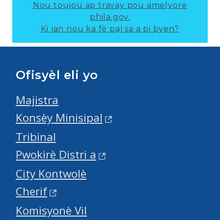
Nou toujou ap travay pou amelyore
phila.gov.
Ki jan nou ka fè paj sa a pi byen?
Ofisyèl eli yo
Majistra
Konsèy Minisipal
Tribinal
Pwokirè Distri a
City Kontwolè
Cherif
Komisyonè Vil