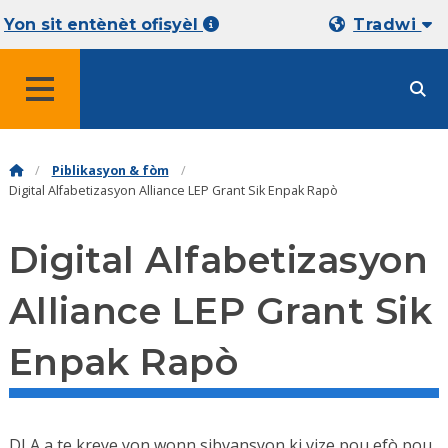
Yon sit entènèt ofisyèl
Tradwi
MENU
Piblikasyon & fòm
Digital Alfabetizasyon Alliance LEP Grant Sik Enpak Rapò
Digital Alfabetizasyon
Alliance LEP Grant Sik
Enpak Rapò
DLA a te kreye yon wonn sibvansyon ki vize pou efò pou