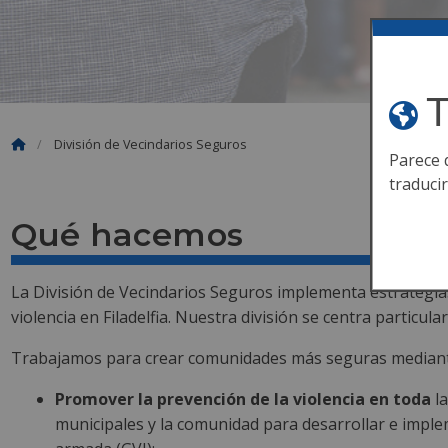
T
División de Vecindarios Seguros
Parece 
traduci
Qué hacemos
La División de Vecindarios Seguros implementa estrategias e
violencia en Filadelfia. Nuestra división se centra particu
Trabajamos para crear comunidades más seguras mediant
Promover la prevención de la violencia en toda
la
municipales y la comunidad para desarrollar e implem