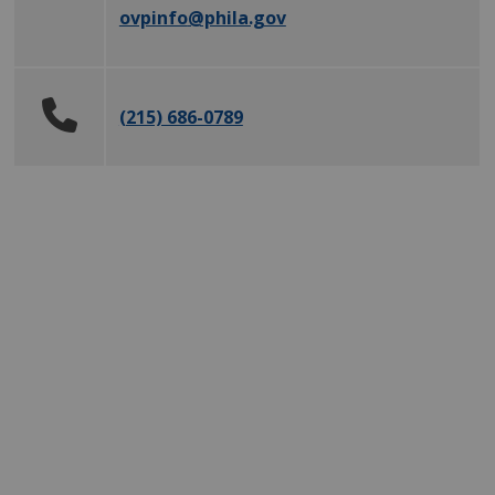
ovpinfo
@phila.gov
(215) 686-0789