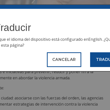
Inicio
Personal
Recursos
raducir
que el idioma del dispositivo está configurado en
English
. ¿Q
r esta página?
CANCELAR
TRAD
 iniciativas para prevenir, reducir y poner fin a la
larmente en abordar la violencia armada.
e:
 ciudad: asociarse con las fuerzas del orden, las agencias
entar estrategias de intervención contra la violencia