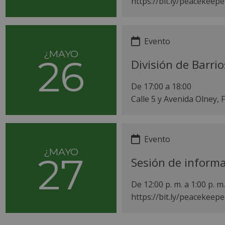
https://bit.ly/peacekeepe
Evento
¿MAYO
26
División de Barri
De 17:00 a 18:00
Calle 5 y Avenida Olney, F
Evento
¿MAYO
27
Sesión de informac
De 12:00 p. m. a
1:00
p. m.
https://bit.ly/peacekeepe