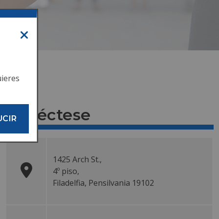
uieres
Conéctese
UCIR
1425 Arch St.
,
4º piso
,
Filadelfia, Pensilvania
19102