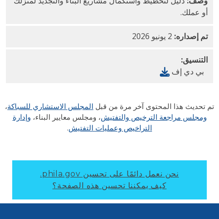
وصف:
دليل لتخطيط واستكمال مشاريع البناء والتجديد لمنزلك
أو عملك.
تم إصداره:
2 يونيو 2026
التنسيق:
بي دي إف
 تحديث هذا المحتوى آخر مرة من قبل
المجلس الاستشاري للسباكة
،
ومجلس
مراجعة الترخيص والتفتيش
، ومجلس معايير البناء،
وإدارة
التراخيص وعمليات التفتيش
.
نحن نعمل دائمًا على تحسين phila.gov.
كيف يمكننا تحسين هذه الصفحة؟