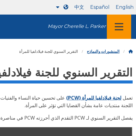
中文
Español
English
Mayor Cherelle L. Parker
قائمة طعام
المنشورات والنماذج
التقرير السنوي للجنة فيلادلفيا للمرأة
التقرير السنوي للجنة فيلادلفي
تعمل
لجنة فيلادلفيا للمرأة (PCW)
على تحسين حياة النساء والفتيات و
اللجنة منتديات عامة بشأن القضايا التي تؤثر على المرأة.
يفصل التقرير السنوي لـ PCW التقدم الذي أحرزته PCW في مناصرة السياسات والشراكات الاستراتيجية لمعالجة أولويات العام.