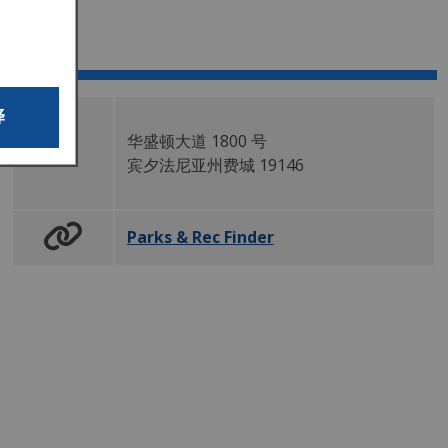
连接
译
华盛顿大道 1800 号
宾夕法
尼亚
州
费城
19146
Parks & Rec Finder