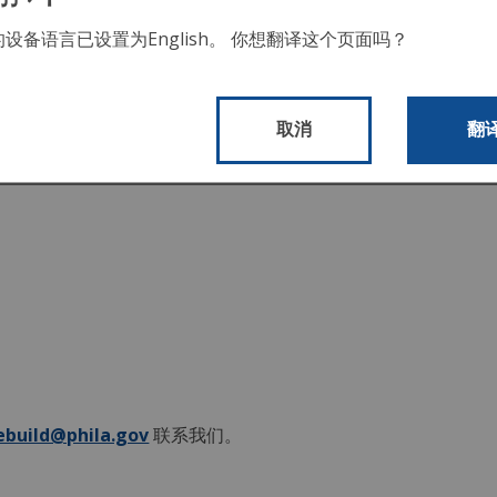
的设备语言已设置为
English
。 你想翻译这个页面吗？
取消
翻
build@phila.gov
联系我们。