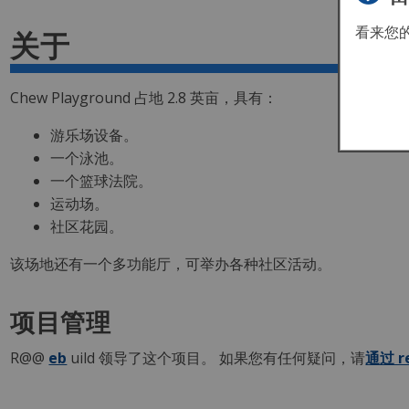
看来您
关于
Chew Playground 占地 2.8 英亩，具有：
游乐场设备。
一个泳池。
一个篮球法院。
运动场。
社区花园。
该场地还有一个多功能厅，可举办各种社区活动。
项目管理
R@@
eb
uild 领导了这个项目。 如果您有任何疑问，请
通过 re