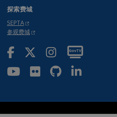
探索费城
SEPTA
参观费城
脸书
推特
Instag
GovTV
优酷
Flickr
GitH
领英