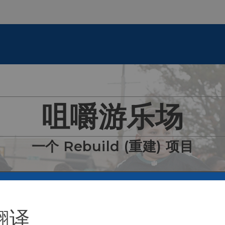
咀嚼游乐场
一个 Rebuild (重建) 项目
翻译