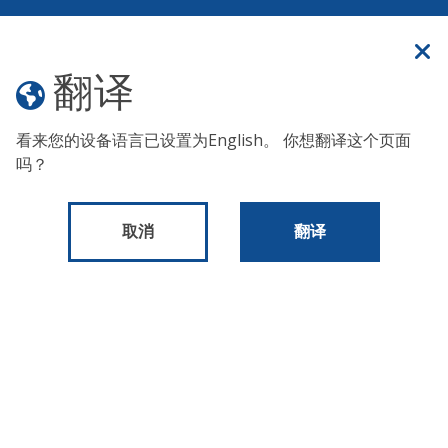
官方网站
翻译
翻译
菜单
看来您的设备语言已设置为
English
。 你想翻译这个页面
吗？
出版物和表格
2025 年各行业工资税
2025 年各行业工资税
取消
翻译
这些文件包含按行业细分的应收
工资税
。
姓名:
7 月至 6 月 FY2025 工资税
PDF
描述:
按行业细分。