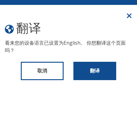
官方网站
翻译
翻译
菜单
看来您的设备语言已设置为
English
。 你想翻译这个页面
由于气温极高，无家可归者服务办公室宣布了
《红色警
吗？
报》。 要为在户外生活或睡觉的人寻求帮助，请拨打纽约市
全天候无家可归者街头外联热线：
(215) 232-1984
。
取消
翻译
舰@@
队服务部
主页
关于