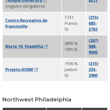
Temple University
8212
(registro obrigatório)
1737
(215)
Centro Recreativo de
Francis
685-
Francisville
St.
2762
(267)
3890 N.
Norte 10, Filadélfia
908-
10th St.
9000
1936 N.
(215)
Projeto HOME
Judson
235-
St.
2900
Northwest Philadelphia