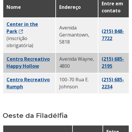
Entre em
Nome
Endereço
contato
Center in the
Avenida
Park
(215) 848-
Germantown,
(inscrição
7722
5818
obrigatória)
Centro Recreativo
Avenida Wayne,
(215) 685-
Happy Hollow
4800
2195
Centro Recreativo
100-70 Rua E.
(215) 685-
Rumph
Johnson
2234
Oeste da Filadélfia
Entre