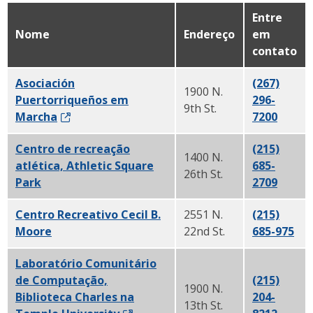
Entre
Nome
Endereço
em
contato
Asociación
(267)
1900 N.
Puertorriqueños em
296-
9th St.
Marcha
7200
Centro de recreação
(215)
1400 N.
atlética, Athletic Square
685-
26th St.
Park
2709
Centro Recreativo Cecil B.
2551 N.
(215)
Moore
22nd St.
685-975
Laboratório Comunitário
de Computação,
(215)
1900 N.
Biblioteca Charles na
204-
13th St.