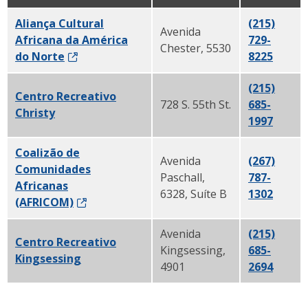
Aliança Cultural
(215)
Avenida
Africana da América
729-
Chester, 5530
do Norte
8225
(215)
Centro Recreativo
728 S. 55th St.
685-
Christy
1997
Coalizão de
Avenida
(267)
Comunidades
Paschall,
787-
Africanas
6328, Suíte B
1302
(AFRICOM)
Avenida
(215)
Centro Recreativo
Kingsessing,
685-
Kingsessing
4901
2694