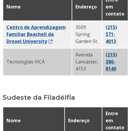
Nome
Endereço
em
contato
Centro de Aprendizagem
3509
(215)
Familiar Beachell da
Spring
571-
Drexel University
Garden St.
4013
Avenida
(215)
Tecnologias VICA
Lancaster,
386-
4153
8140
Sudeste da Filadélfia
Entre
Nome
Endereço
em
contato