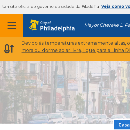
Um site oficial do governo da cidade da Filadélfia
Veja como v
Mayor Cherelle L. P
Devido às temperaturas extremamente altas, 
mora ou dorme ao ar livre, ligue para a Linha D
Casa