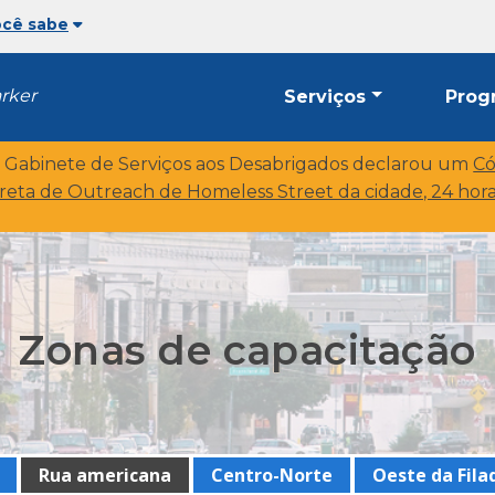
ocê sabe
arker
Serviços
Prog
o Gabinete de Serviços aos Desabrigados declarou um
Có
ireta de Outreach de Homeless Street da cidade, 24 horas
Zonas de capacitação
Rua americana
Centro-Norte
Oeste da Fila