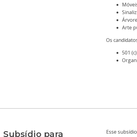
Móveis
Sinali
Árvore
Arte p
Os candidato
501 (c
Organi
Esse subsídi
Subsídio para