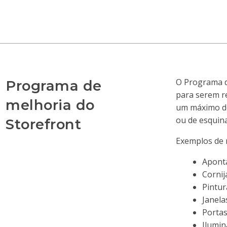
O Programa de
Programa de
para serem r
melhoria do
um máximo de
ou de esquina
Storefront
Exemplos de m
Aponta
Cornij
Pintur
Janela
Portas
Ilumin