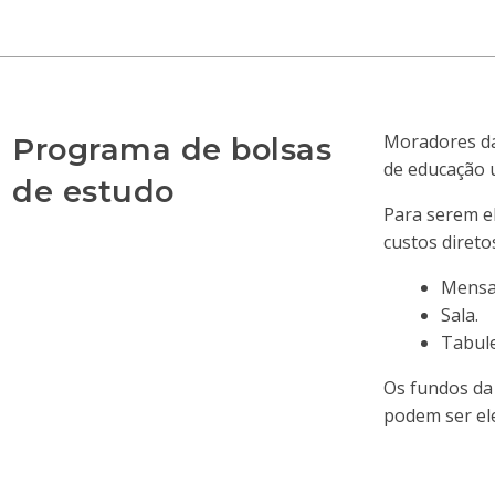
Moradores da
Programa de bolsas
de educação u
de estudo
Para serem el
custos diretos
Mensa
Sala.
Tabule
Os fundos da
podem ser ele