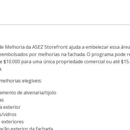
 Melhoria da ASEZ Storefront ajuda a embelezar essa área.
eembolsados por melhorias na fachada. O programa pode re
 $10.000 para uma única propriedade comercial ou até $15.
.
elhorias elegíveis:
mento de alvenaria/tijolo
as
a exterior
s/vidros
 exteriores
ação exterior da fachada