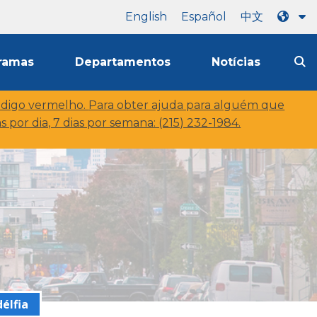
English
Español
中文
ramas
Departamentos
Notícias
digo vermelho.
Para obter ajuda para alguém que
 por dia, 7 dias por semana: (215) 232-1984.
délfia