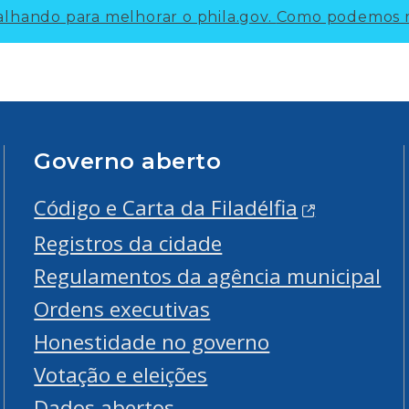
lhando para melhorar o phila.gov.
Como podemos m
Governo aberto
Código e Carta da Filadélfia
Registros da cidade
Regulamentos da agência municipal
Ordens executivas
Honestidade no governo
Votação e eleições
Dados abertos