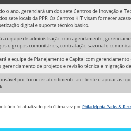
do o ano, gerenciará um dos sete Centros de Inovação e Te
os sete locais da PPR. Os Centros KIT visam fornecer acess
etização digital e suporte técnico básico.
rá a equipe de administração com agendamento, gerenciame
gos e grupos comunitários, contratação sazonal e comunicaç
ará a equipe de Planejamento e Capital com gerenciamento d
s de Capital PDF
 gerenciamento de projetos e revisão técnica e migração de
onsável por fornecer atendimento ao cliente e apoiar as op
k.
onteúdo foi atualizado pela última vez por
Philadelphia Parks & Recr