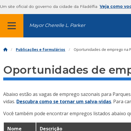
Um site oficial do governo da cidade da Filadélfia
Veja como vo
Mayor Cherelle L. Parker
MENU
Publicações e formulários
Oportunidades de emprego na Ph
Oportunidades de empr
Abaixo estão as vagas de emprego sazonais para Parques e 
vidas.
Descubra como se tornar um salva-vidas
. Para c
Você também pode encontrar empregos listados abaixo que
Nome
Descrição