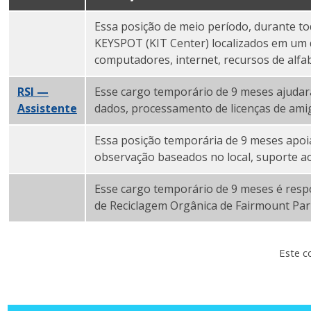
Essa posição de meio período, durante to
KEYSPOT (KIT Center) localizados em um d
RSI — Instrutor de informática PDF
computadores, internet, recursos de alfab
RSI —
Esse cargo temporário de 9 meses ajuda
Assistente
administrativo PDF
dados, processamento de licenças de ami
Essa posição temporária de 9 meses apoi
RSI — Assistente de Planejamento Sazonal e Projeto
observação baseados no local, suporte ao
Esse cargo temporário de 9 meses é resp
RSI — Centro de Reciclagem Orgânica 2026 PDF
de Reciclagem Orgânica de Fairmount Par
Este c