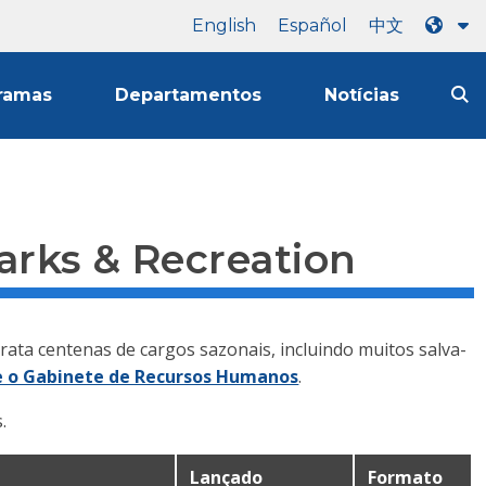
English
Español
中文
ramas
Departamentos
Notícias
rks & Recreation
rata centenas de cargos sazonais, incluindo muitos salva-
te o Gabinete de Recursos Humanos
.
.
Lançado
Formato