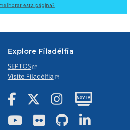
elhorar esta página?
Explore Filadélfia
SEPTOS
Visite Filadélfia
Facebook
Twitter
Instagram
GovTV
Youtube
Flickr
GitHub
LinkedIn