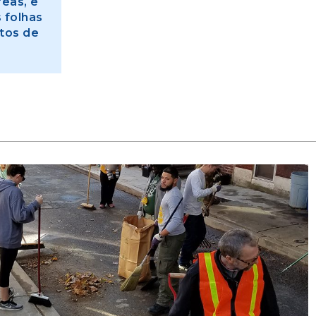
eas, e
 folhas
tos de