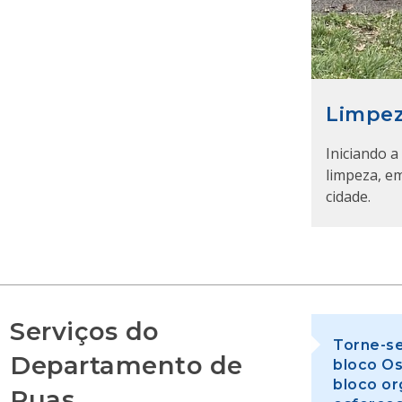
Limpez
Iniciando 
limpeza, e
cidade.
Serviços do
Torne-se
Departamento de
bloco Os
bloco or
Ruas