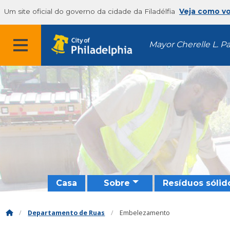
Um site oficial do governo da cidade da Filadélfia
Veja como v
Mayor Cherelle L. P
Casa
Sobre
Resíduos sólid
Departamento de Ruas
Embelezamento