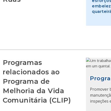
esforços
embelez
quarteir
Programas
relacionados ao
Progra
Programa de
Melhoria da Vida
Promover b
manutenção
Comunitária (CLIP)
inspeções e