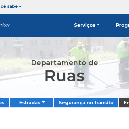
ocê sabe
arker
Serviços
Prog
Departamento de
Ruas
os
Estradas
Segurança no trânsito
E