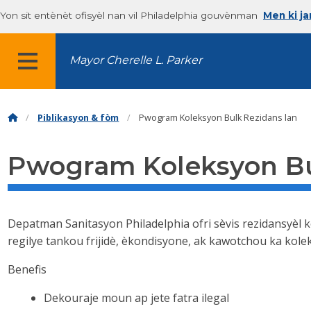
Yon sit entènèt ofisyèl nan vil Philadelphia gouvènman
Men ki j
Mayor Cherelle L. Parker
MENU
Piblikasyon & fòm
Pwogram Koleksyon Bulk Rezidans lan
Pwogram Koleksyon Bu
Depatman Sanitasyon Philadelphia ofri sèvis rezidansyèl 
regilye tankou frijidè, èkondisyone, ak kawotchou ka kol
Benefis
Dekouraje moun ap jete fatra ilegal