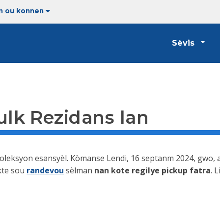
an ou konnen
Sèvis
lk Rezidans lan
koleksyon esansyèl. Kòmanse Lendi, 16 septanm 2024, gwo, 
ekte sou
randevou
sèlman
nan kote regilye pickup fatra
. 