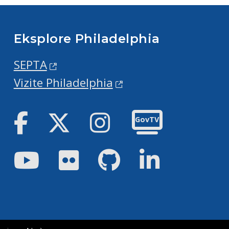
Eksplore Philadelphia
SEPTA
Vizite Philadelphia
Facebook
Twitter
Instagram
GovTV
Youtube
Flickr
GitHub
LinkedIn