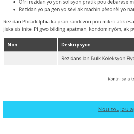
Ofri rezidan yo yon solisyon pratik pou debarase 
Rezidan yo pa gen yo sèvi ak machin pèsonèl yo na
Rezidan Philadelphia ka pran randevou pou mikro atik esans
jiska sis inite. Pi gwo bilding apatman, kondominyòm, ak 
Non
Deskripsyon
Rezidans lan Bulk Koleksyon Fly
Rezidans lan Bulk Koleksyon Flyer PDF
Kontni sa a 
Nou toujou a