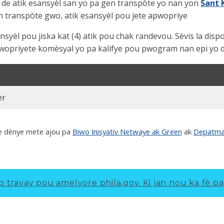
m de atik esansyèl san yo pa gen transpòte yo nan yon
Sant 
n transpòte gwo, atik esansyèl pou jete apwopriye
yèl pou jiska kat (4) atik pou chak randevou. Sèvis la disp
pwopriyete komèsyal yo pa kalifye pou pwogram nan epi yo dw
er
te dènye mete ajou pa
Biwo Inisyativ Netwaye ak Green
ak
Depatma
p travay pou amelyore phila.gov.
Ki jan nou ka fè pa