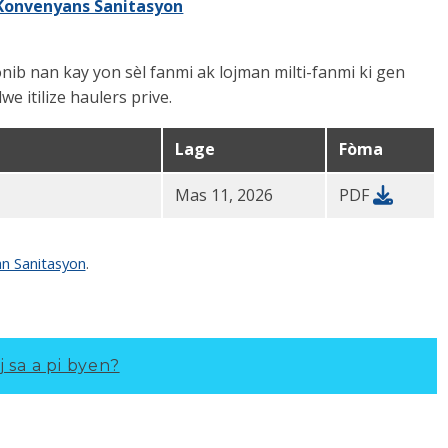
Konvenyans Sanitasyon
onib nan kay yon sèl fanmi ak lojman milti-fanmi ki gen
e itilize haulers prive
.
Lage
Fòma
Mas 11, 2026
PDF
n Sanitasyon
.
j sa a pi byen?