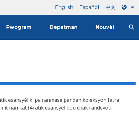
English
Español
中文
Pwogram
Depatman
Nouvèl
atik esansyèl ki pa ranmase pandan koleksyon fatra
Limit nan kat (4) atik esansyèl pou chak randevou.