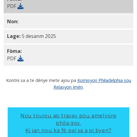
PDF
Non:
FY25 Rapò Anyèl _Final PDF
Lage:
5 desanm 2025
Fòma:
PDF
Kontni sa a te dènye mete ajou pa
Komisyon Philadelphia sou
Relasyon Imèn
.
Nou toujou ap travay pou amelyore
phila.gov.
Ki jan nou ka fè paj sa a pi byen?