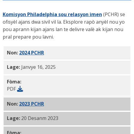
Komisyon Philadelphia sou relasyon imen
(PCHR) se
ofisyèl ajans dwa sivil vil la. Eksplore rapò anyèl nou yo
pou aprann kijan ajans lan te delivre valè ak kijan nou
pral prepare pou lavni.
Non:
2024 PCHR
rapò anyèl PDF
Lage:
Janvye 16, 2025
Fòma:
PDF
Non:
2023 PCHR
rapò anyèl PDF
Lage:
20 Desanm 2023
Fòma: