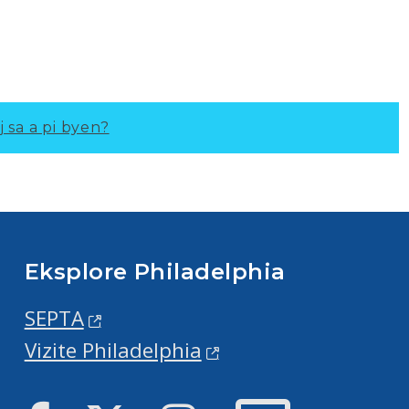
j sa a pi byen?
Eksplore Philadelphia
SEPTA
Vizite Philadelphia