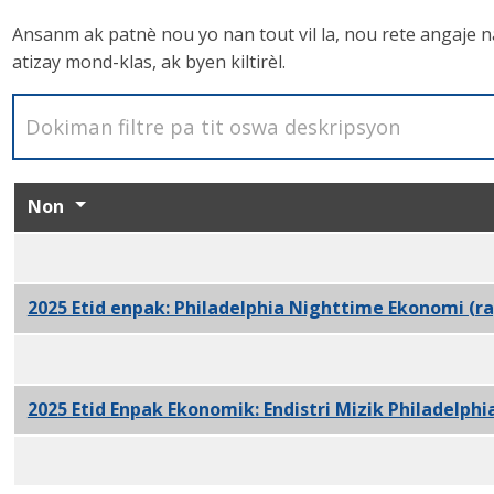
Ansanm ak patnè nou yo nan tout vil la, nou rete angaje n
atizay mond-klas, ak byen kiltirèl.
Non
2025 Etid enpak: Philadelphia lannwit Ekonomi (Rezi
2025 Etid enpak: Philadelphia Nighttime Ekonomi (r
2025 Etid Enpak Ekonomik: Endistri Mizik Philadelphi
2025 Etid Enpak Ekonomik: Endistri Mizik Philadelp
Ane yon rapò: Ekonomi lannwit nan Philadelphia PDF