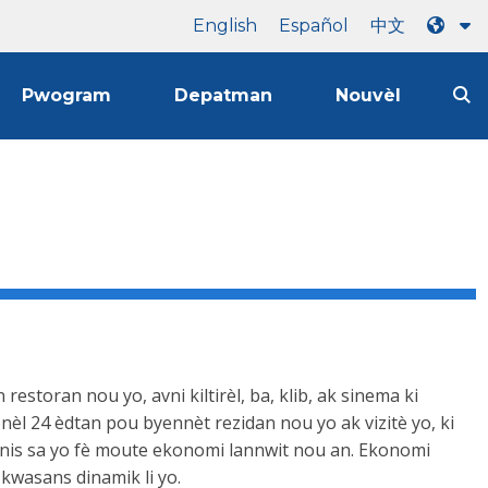
English
Español
中文
Pwogram
Depatman
Nouvèl
restoran nou yo, avni kiltirèl, ba, klib, ak sinema ki
yonèl 24 èdtan pou byennèt rezidan nou yo ak vizitè yo, ki
biznis sa yo fè moute ekonomi lannwit nou an. Ekonomi
e kwasans dinamik li yo.