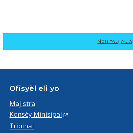
Nou toujou a
Ofisyèl eli yo
Majistra
Konsèy Minisipal
Tribinal