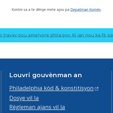
Kontni sa a te dènye mete ajou pa
Depatman Komès
.
p travay pou amelyore phila.gov.
Ki jan nou ka fè pa
Louvri gouvènman an
Philadelphia kòd & konstitisyon
Dosye vil la
Règleman ajans vil la