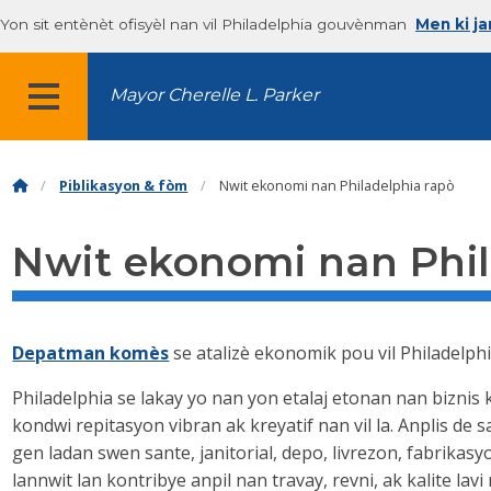
Yon sit entènèt ofisyèl nan vil Philadelphia gouvènman
Men ki j
Mayor Cherelle L. Parker
MENU
Piblikasyon & fòm
Nwit ekonomi nan Philadelphia rapò
Nwit ekonomi nan Phil
Depatman komès
se atalizè ekonomik pou vil Philadelphi
Philadelphia se lakay yo nan yon etalaj etonan nan biznis ki
kondwi repitasyon vibran ak kreyatif nan vil la. Anplis de 
gen ladan swen sante, janitorial, depo, livrezon, fabrika
lannwit lan kontribye anpil nan travay, revni, ak kalite lav