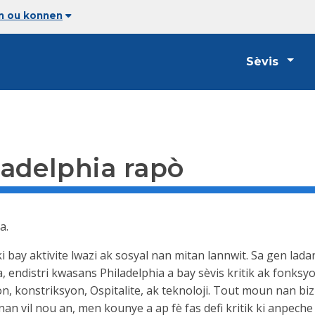
an ou konnen
Sèvis
adelphia rapò
a.
 bay aktivite lwazi ak sosyal nan mitan lannwit. Sa gen ladan 
sa, endistri kwasans Philadelphia a bay sèvis kritik ak fonks
syon, konstriksyon, Ospitalite, ak teknoloji. Tout moun nan 
i nan vil nou an, men kounye a ap fè fas defi kritik ki anpech