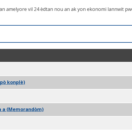
an amelyore vil 24 èdtan nou an ak yon ekonomi lannwit pwos
me) PDF
apò konplè)
PDF
a a (Rezime Egzekitif) PDF
hia a (Memorandòm)
PDF