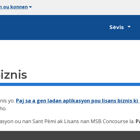
an ou konnen
Sèvis
iznis
nis yo.
Paj sa a gen ladan aplikasyon pou lisans biznis ki
ho.
ikasyon ou nan Sant Pèmi ak Lisans nan MSB Concourse la.
P