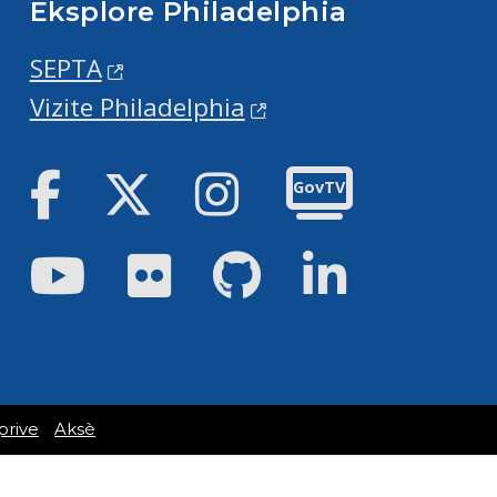
Eksplore Philadelphia
SEPTA
Vizite Philadelphia
Facebook
Twitter
Instagram
GovTV
Youtube
Flickr
GitHub
LinkedIn
prive
Aksè