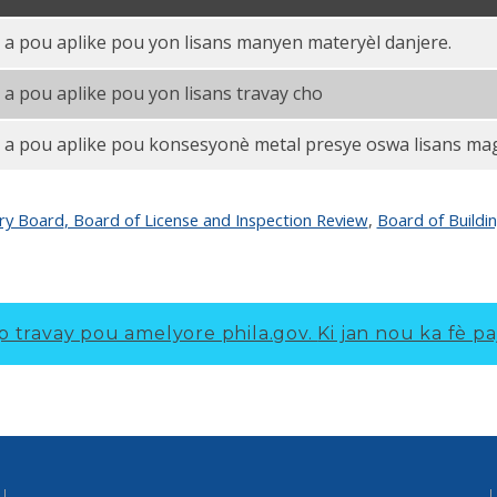
a a pou aplike pou yon lisans manyen materyèl danjere.
 a pou aplike pou yon lisans travay cho
a a pou aplike pou konsesyonè metal presye oswa lisans ma
ory Board
, Board of License and Inspection Review
,
Board of Buildi
p travay pou amelyore phila.gov.
Ki jan nou ka fè pa