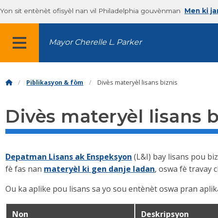
Yon sit entènèt ofisyèl nan vil Philadelphia gouvènman
Men ki j
Mayor Cherelle L. Parker
MENU
Piblikasyon & fòm
Divès materyèl lisans biznis
Divès materyèl lisans b
Depatman Lisans ak Enspeksyon
(L&I) bay lisans pou biz
fè fas nan
materyèl ki gen danje ladan
, oswa fè travay c
Ou ka aplike pou lisans sa yo sou entènèt oswa pran apl
Non
Deskripsyon