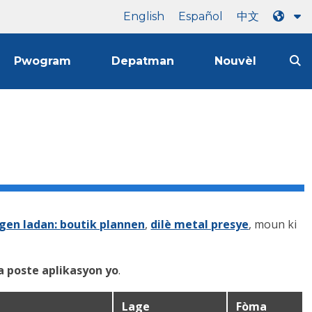
English
Español
中文
Pwogram
Depatman
Nouvèl
 gen ladan:
boutik plannen
,
dilè metal presye
, moun ki
a poste aplikasyon yo
.
Lage
Fòma