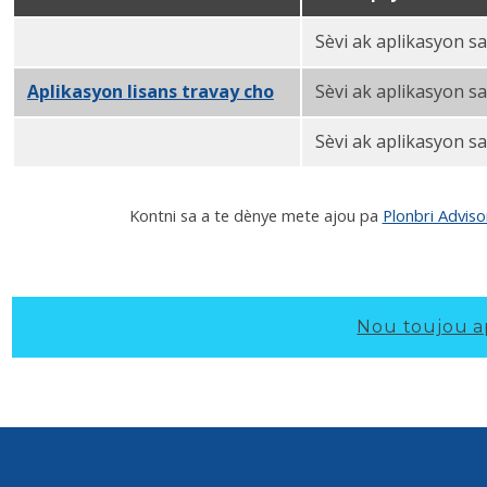
Sèvi ak aplikasyon s
Materyèl danjre lisans aplikasyon PDF
Aplikasyon lisans travay cho
PDF
Sèvi ak aplikasyon sa
Sèvi ak aplikasyon s
Aplikasyon lisans divès PDF
Kontni sa a te dènye mete ajou pa
Plonbri Advis
Nou toujou a