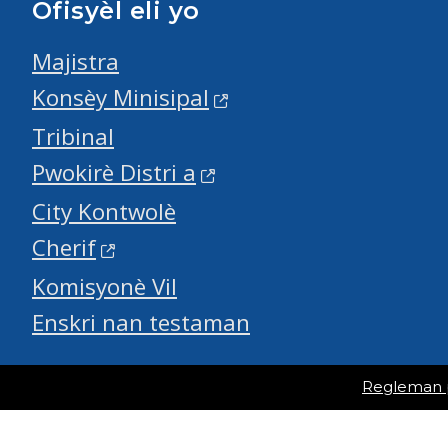
Ofisyèl eli yo
Majistra
Konsèy Minisipal
Tribinal
Pwokirè Distri a
City Kontwolè
Cherif
Komisyonè Vil
Enskri nan testaman
Regleman po