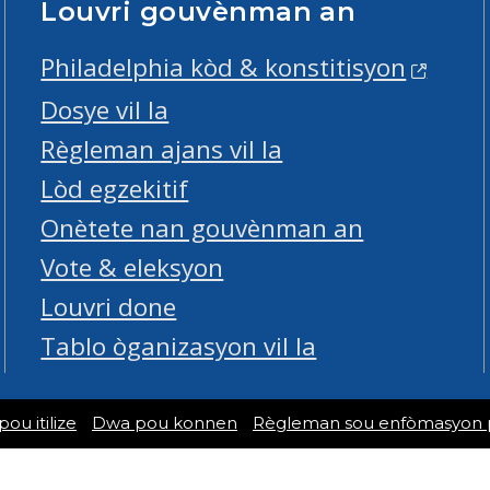
Louvri gouvènman an
Philadelphia kòd & konstitisyon
Dosye vil la
Règleman ajans vil la
Lòd egzekitif
Onètete nan gouvènman an
Vote & eleksyon
Louvri done
Tablo òganizasyon vil la
u itilize
Dwa pou konnen
Règleman sou enfòmasyon 