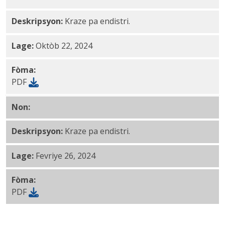
Deskripsyon:
Kraze pa endistri.
Lage:
Oktòb 22, 2024
Fòma:
PDF
Non:
Jiyè a Septanm FY2024 Taks sou Salè PDF
Deskripsyon:
Kraze pa endistri.
Lage:
Fevriye 26, 2024
Fòma:
PDF