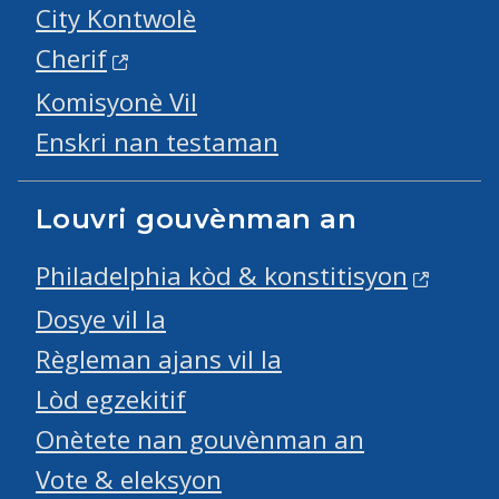
City Kontwolè
Cherif
Komisyonè Vil
Enskri nan testaman
Louvri gouvènman an
Philadelphia kòd & konstitisyon
Dosye vil la
Règleman ajans vil la
Lòd egzekitif
Onètete nan gouvènman an
Vote & eleksyon