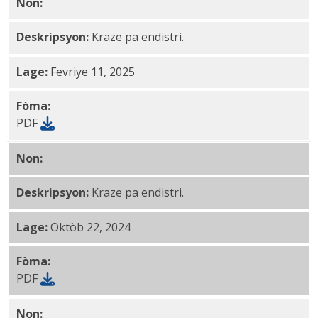
Non:
Jiyè jiska Jen FY2024 Taks sou Salè PDF
Deskripsyon:
Kraze pa endistri.
Lage:
Fevriye 11, 2025
Fòma:
PDF
Non:
Jiyè pou Mas FY2024 Taks sou Salè PDF
Deskripsyon:
Kraze pa endistri.
Lage:
Oktòb 22, 2024
Fòma:
PDF
Non:
Jiyè jiska Desanm FY2024 Taks sou Salè PDF