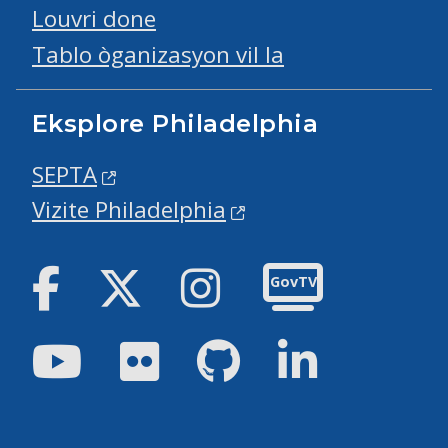
Louvri done
Tablo òganizasyon vil la
Eksplore Philadelphia
SEPTA
Vizite Philadelphia
Facebook
Twitter
Instagram
GovTV
Youtube
Flickr
GitHub
LinkedIn