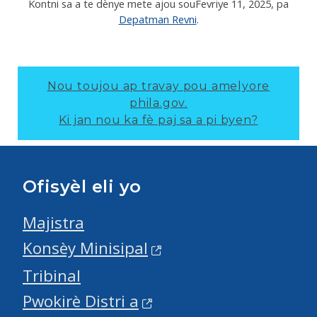
Kontni sa a te dènye mete ajou sou
Fevriye 11, 2025
, pa
Depatman Revni
.
Nou toujou ap travay pou amelyore
phila.gov.
Ki jan nou ka fè paj sa a pi byen?
Ofisyèl eli yo
Majistra
Konsèy Minisipal
Tribinal
Pwokirè Distri a