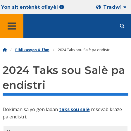
Yon sit entènèt ofisyèl
Tradwi
MENU
Piblikasyon & fòm
2024 Taks sou Salè pa endistri
2024 Taks sou Salè pa
endistri
Dokiman sa yo gen ladan
taks sou salè
resevab kraze
pa endistri.