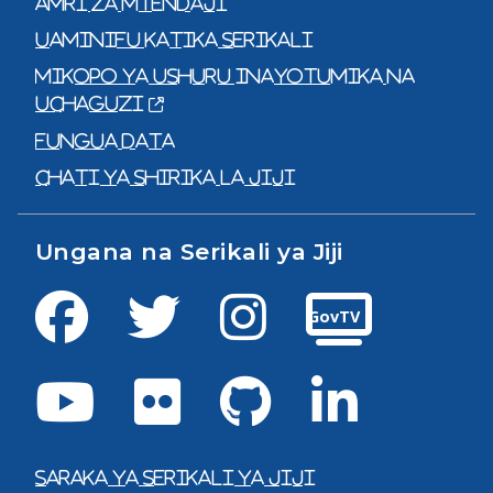
Amri za mtendaji
Uaminifu katika serikali
Mikopo ya Ushuru Inayotumika na
uchaguzi
Fungua data
Chati ya shirika la jiji
Ungana na Serikali ya Jiji
Facebook
Twitter
Instagram
GovTV
Youtube
Flickr
GitHub
LinkedIn
Saraka ya serikali ya jiji