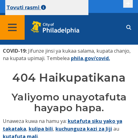
Tafsir
Tovuti rasmi
COVID-19:
Jifunze jinsi ya kukaa salama, kupata chanjo,
na kupata upimaji. Tembelea
phila.gov/covid.
404 Haikupatikana
Yaliyomo unayotafuta
hayapo hapa.
Unaweza kuwa na hamu ya:
kutafuta siku yako ya
takataka
,
kulipa bili
,
kuchunguza kazi za Jiji
au
kutafuta mali
.