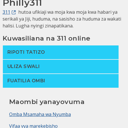
Philly311
311
hutoa ufikiaji wa moja kwa moja kwa habari ya
serikali ya Jiji, huduma, na sasisho za huduma za wakati
halisi. Lugha nyingi zinapatikana.
Kuwasiliana na 311 online
RIPOTI TATIZO
ULIZA SWALI
FUATILIA OMBI
Maombi yanayovuma
Omba Msamaha wa Nyumba
Vifaa vya marekebisho