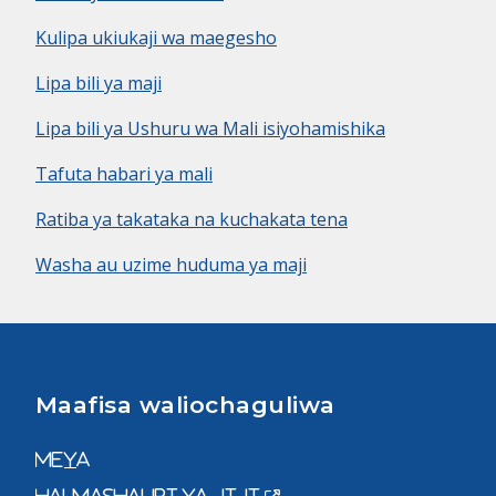
Kulipa ukiukaji wa maegesho
Lipa bili ya maji
Lipa bili ya Ushuru wa Mali isiyohamishika
Tafuta habari ya mali
Ratiba ya takataka na kuchakata tena
Washa au uzime huduma ya maji
Maafisa waliochaguliwa
Meya
Halmashauri ya Jiji