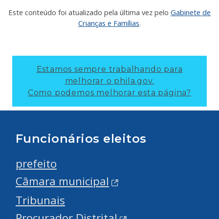
Este conteúdo foi atualizado pela última vez pelo
Gabinete de
Crianças e Famílias
.
Estamos sempre trabalhando para
melhorar o phila.gov.
Como podemos melhorar esta página?
Funcionários eleitos
prefeito
Câmara municipal
Tribunais
Procurador Distrital