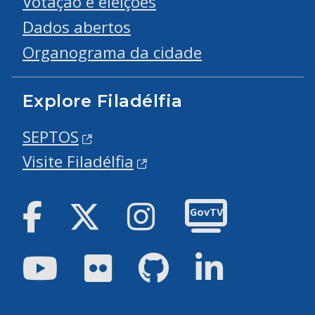
Votação e eleições
Dados abertos
Organograma da cidade
Explore Filadélfia
SEPTOS
Visite Filadélfia
Facebook
Twitter
Instagram
GovTV
Youtube
Flickr
GitHub
LinkedIn