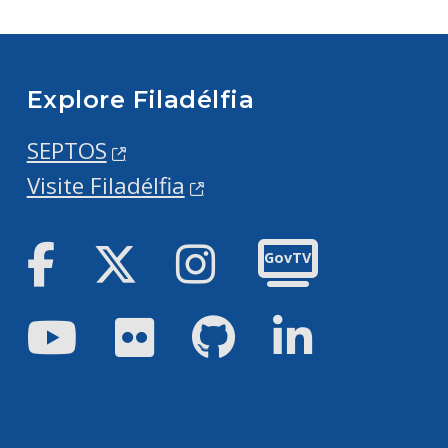
Explore Filadélfia
SEPTOS
Visite Filadélfia
Facebook
Twitter
Instagram
GovTV
Youtube
Flickr
GitHub
LinkedIn