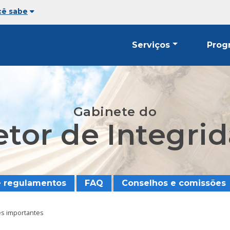
cê sabe
Serviços
Prog
Gabinete do
etor de Integri
e regulamentos
FAQ
Conselhos e comissões
s importantes