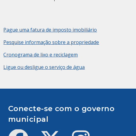
Pague uma fatura de imposto imobiliário
Pesquise informação sobre a propriedade
Cronograma de lixo e reciclagem
Ligue ou desligue o serviço de água
Conecte-se com o governo
municipal
Facebook
Twitter
Instagram