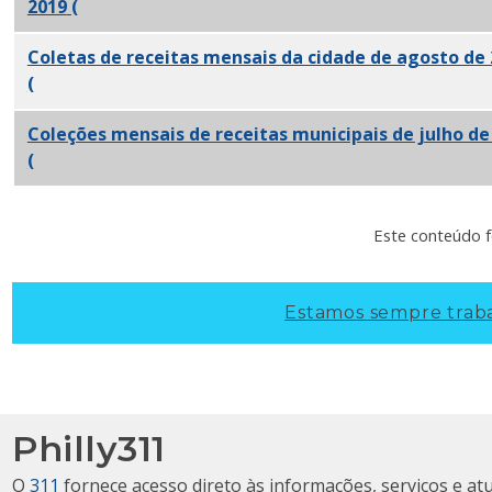
2019
(
PDF)
Coletas de receitas mensais da cidade de agosto de
(
PDF)
Coleções mensais de receitas municipais de julho de
(
PDF)
Este conteúdo f
Estamos sempre traba
Philly311
O
311
fornece acesso direto às informações, serviços e at