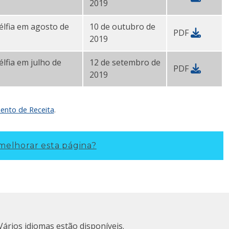
2019
délfia em agosto de
10 de outubro de
PDF
2019
élfia em julho de
12 de setembro de
PDF
2019
nto de Receita
.
elhorar esta página?
Vários idiomas estão disponíveis.